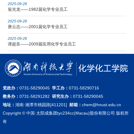
2025-09-28
翁光龙——1982届化学专业员工
2025-09-28
唐云志——2001届化学专业员工
2025-09-28
谭超良——2009届应用化学专业员工
党政办：
0731-58290045
学工办：
0731-58290716
教务办：
0731-58291282
研究生办：
0731-58290045
地址：
湖南·湘潭市桃园路[411201]
邮箱：
chem@hnust.edu.cn
Copyright © 中国·太阳成集团tyc234cc(Macau)股份有限公司 版权所
有