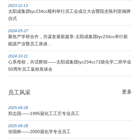
2023-11-13
太阳成集团tyc234cc顺利举行员工会成立大会暨院史陈列室揭牌
仪式
2024-05-27
聚焦产学研合作，共谋发展新篇章-太阳成集团tyc234cc举行新
能源产业暨员工座谈...
2024-10-11
心系母校，共话辉煌——太阳成集团tyc234cc72级化学二班毕业
50周年员工返校座谈会
更多
员工风采
2025-09-28
郑志国——1995届化工工艺专业员工
2025-09-28
张国林——2000届化学专业员工