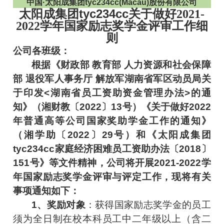
中国·太阳成集团tyc234cc(Macau)股份有限公司
太阳成集团tyc234cc关于做好
202
1
-
学年国家励志奖学金评审工
作
细
202
2
则
公司
各班级：
根据《财政部 教育部 人力资源和社会保障
部 退役军人事务厅 解放军湖南省军区动员局关
于印发<湖南省员工资助资金管理办法>的通
知》（湘财教〔2022〕13号）《关于做好2022
年普通高等公司国家奖助学金工作的通知》
（湘学助〔2022〕29号）和《太阳成集团
tyc234cc家庭经济困难员工资助办法〔2018〕
151号》等文件精神，公司将开展2021-2022学
年国家励志奖学金评审与评定工作，现将有关
事项通知如下：
1、奖励对象
：获得国家励志奖学金的员工
须为全日制在校本科员工中二年级以上（含二